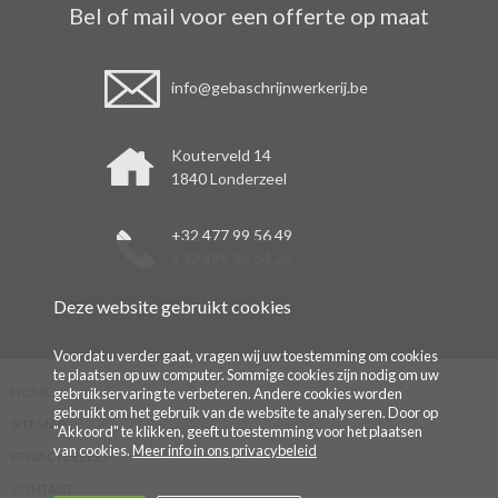
Bel of mail voor een offerte op maat
info@gebaschrijnwerkerij.be
Kouterveld 14
1840 Londerzeel
+32 477 99 56 49
+32 499 35 64 24
Deze website gebruikt cookies
Voordat u verder gaat, vragen wij uw toestemming om cookies
te plaatsen op uw computer. Sommige cookies zijn nodig om uw
HOME
gebruikservaring te verbeteren. Andere cookies worden
gebruikt om het gebruik van de website te analyseren. Door op
SITEMAP
"Akkoord" te klikken, geeft u toestemming voor het plaatsen
van cookies.
Meer info in ons privacybeleid
PRIVACYBELEID
CONTACT