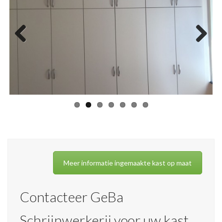
Previ
Next
ous
Meer informatie ingemaakte kast op maat
Contacteer GeBa
Schrijnwerkerij voor uw kast